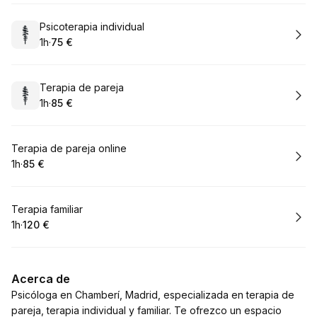
Reservar
Psicoterapia individual
1h
·
75 €
.
Duración
.
Precio
:
:
Reservar
Terapia de pareja
1h
·
85 €
.
Duración
.
Precio
:
:
Reservar
Terapia de pareja online
1h
·
85 €
.
Duración
.
Precio
:
:
Reservar
Terapia familiar
1h
·
120 €
.
Duración
.
Precio
:
:
Acerca de
Psicóloga en Chamberí, Madrid, especializada en terapia de
pareja, terapia individual y familiar. Te ofrezco un espacio