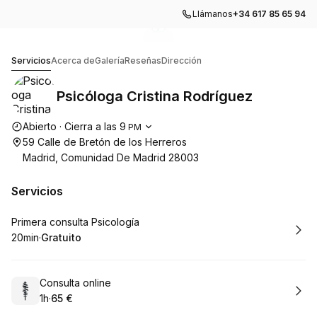
Llámanos
+34 617 85 65 94
Ir a la imagen de la galería
Ir a la imagen de la galería
1
2
Psicóloga Cristina Rodríguez
Servicios
Acerca de
Galería
Reseñas
Dirección
Psicóloga Cristina Rodríguez
Horario de apertura
Abierto
·
Cierra a las
9
PM
59 Calle de Bretón de los Herreros
Madrid, Comunidad De Madrid 28003
Servicios
Reservar
Primera consulta Psicología
20min
·
Gratuito
.
Duración
.
Precio
:
:
Reservar
Consulta online
1h
·
65 €
.
Duración
.
Precio
:
: