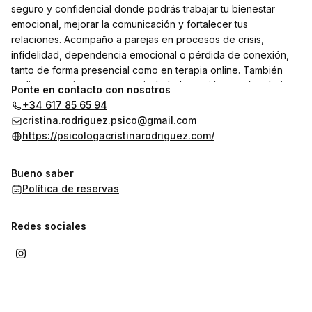
seguro y confidencial donde podrás trabajar tu bienestar
emocional, mejorar la comunicación y fortalecer tus
relaciones. Acompaño a parejas en procesos de crisis,
infidelidad, dependencia emocional o pérdida de conexión,
tanto de forma presencial como en terapia online. También
realizo tratamientos para ansiedad, depresión, estrés o baja
Ponte en contacto con nosotros
autoestima en adultos, jóvenes y familias.
+34 617 85 65 94
cristina.rodriguez.psico@gmail.com
https://psicologacristinarodriguez.com/
Bueno saber
Política de reservas
Redes sociales